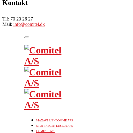
Kontakt
Tlf: 70 20 26 27
Mail:
info@comitel.dk
Toggle
navigation
Comitel
A/S
MAXAVI EJENDOMME APS
STOFFREGEN DESIGN APS
COMITEL A/S