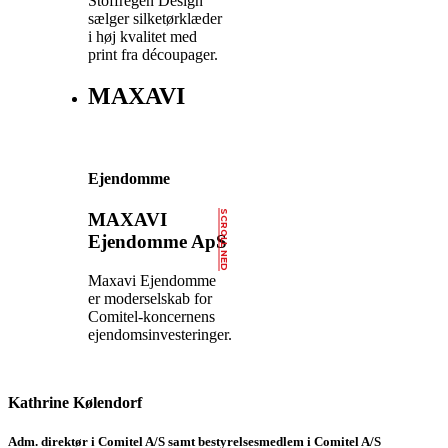
Stoffregen Design
sælger silketørklæder
i høj kvalitet med
print fra découpager.
MAXAVI
Ejendomme
SCROLL NED
MAXAVI
Ejendomme ApS
Maxavi Ejendomme
er moderselskab for
Comitel-koncernens
ejendomsinvesteringer.
Kathrine Kølendorf
Adm. direktør i Comitel A/S samt bestyrelsesmedlem i Comitel A/S