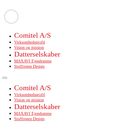
Skip
Comitel A/S
to
main
Virksomhedsprofil
content
Vision og mission
Datterselskaber
MAXAVI Ejendomme
Stoffregen Design
Toggle
navigation
Comitel A/S
Virksomhedsprofil
Vision og mission
Datterselskaber
MAXAVI Ejendomme
Stoffregen Design